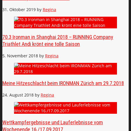
31. Oktober 2019
by
Regina
70.3 Ironman in Shanghai 2018 – RUNNING Company
Triathlet Andi krönt eine tolle Saison
5. November 2018
by
Regina
Meine Hitzeschlacht beim IRONMAN Zürich am 29.7.2018
24. August 2018
by
Regina
Wettkampfergebnisse und Lauferlebnisse vom
Wochenende 16./17.09.2017