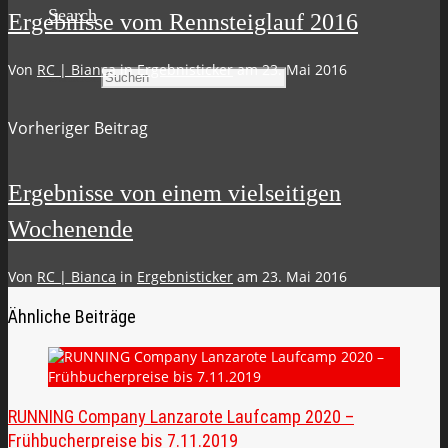
Search
Ergebnisse vom Rennsteiglauf 2016
Von
RC | Bianca
in
Ergebnisticker
am
23. Mai 2016
Suchen
Vorheriger Beitrag
Ergebnisse von einem vielseitigen
Wochenende
Von
RC | Bianca
in
Ergebnisticker
am
23. Mai 2016
Ähnliche Beiträge
RUNNING Company Lanzarote Laufcamp 2020 –
Frühbucherpreise bis 7.11.2019