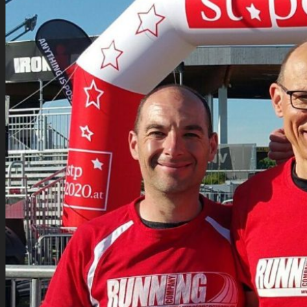
Lanzarote Laufreise
Toskana Laufcamp
Allgäu Laufurlaub & Wellness
Seiser Alm Trailrunning Camp
Zermatt Marathon Laufreise
Höhentraining Laufreise Italien
Laufwochenende Italien
Chiemsee Laufcamp
Gutschein
Runners High
Erfolgsgeschichten
Ergebnisticker