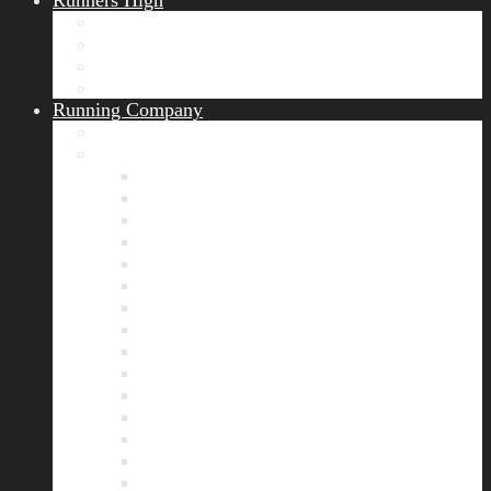
Runners High
Erfolgsgeschichten
Ergebnisticker
Runners Voice
Laufkalender München
Running Company
Vision
Team
Bianca
Alexandra
André
Chris
Christian
Francisca
Henrik
Kerstin
Nadja
Natalie
Rahel
Regina
Roland
Stefan
Tom