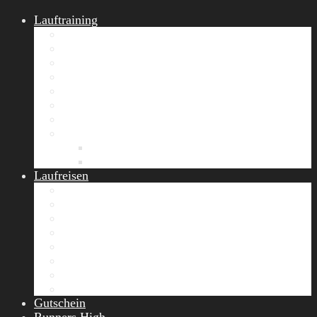
Lauftraining
START Running
Gruppen-Lauftraining
Halbmarathon Training
Marathon Training
Personal Training
Video-Laufstilanalyse
Trainingsplan
Firmenfitness
Work-Life-Balance-Tag
Referenzen
Laufreisen
Lanzarote Laufreise
Toskana Laufcamp
Allgäu Laufurlaub & Wellness
Seiser Alm Trailrunning Camp
Zermatt Marathon Laufreise
Höhentraining Laufreise Italien
Laufwochenende Italien
Chiemsee Laufcamp
Gutschein