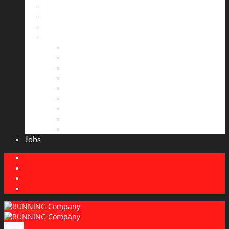
Bildergalerie
Partner
Presse
News
Allgemeines
Ergebnisticker
Laufreisen
Lauf-Tipps
Laufcamp
Laufsprüche
Wissenswertes
Lauftraining
Wettkampfbericht
Jobs
Menu