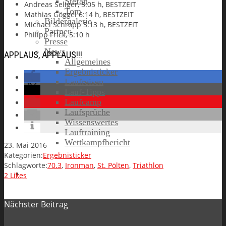
Stefan
Andreas Seliger, 5:05 h, BESTZEIT
Tom
Mathias Göggel 6:14 h, BESTZEIT
Bildergalerie
Michael Schropp 5:13 h, BESTZEIT
Partner
Philipp Frick, 5:10 h
Presse
News
APPLAUS, APPLAUS!!!
Allgemeines
Ergebnisticker
Laufreisen
Lauf-Tipps
Laufcamp
Laufsprüche
Wissenswertes
Lauftraining
Wettkampfbericht
23. Mai 2016
Kategorien:
Ergebnisticker
Schlagworte:
70.3
,
Ironman
,
St. Pölten
,
Triathlon
Jobs
2
Likes
Nächster Beitrag