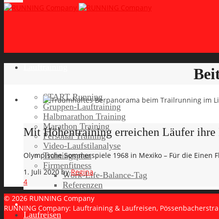
Lauftraining
Bei
START Running
Gruppen-Lauftraining
Halbmarathon Training
Marathon Training
Mit Höhentraining erreichen Läufer ihre 
Personal Training
Video-Laufstilanalyse
Trainingsplan
Olympische Sommerspiele 1968 in Mexiko – Für die Einen F
Firmenfitness
1. Juli 2020
by
Regina
Work-Life-Balance-Tag
4
Referenzen
© 2026 RUNNING Company
RUNNING Company: Lauftraining & Laufreisen, Pössenbacherstr
Laufreisen