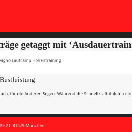
träge getaggt mit ‘Ausdauertrain
Bestleistung
luch, für die Anderen Segen: Während die Schnellkraftathleten ei
aße 21, 81479 München