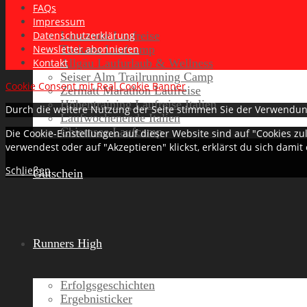
FAQs
Impressum
Lanzarote Laufreise
Datenschutzerklärung
Toskana Laufcamp
Newsletter abonnieren
Allgäu Laufurlaub & Wellness
Kontakt
Seiser Alm Trailrunning Camp
Cookie Consent mit Real Cookie Banner
Zermatt Marathon Laufreise
Höhentraining Laufreise Italien
Durch die weitere Nutzung der Seite stimmen Sie der Verwendun
Laufwochenende Italien
Chiemsee Laufcamp
Die Cookie-Einstellungen auf dieser Website sind auf "Cookies z
verwendest oder auf "Akzeptieren" klickst, erklärst du sich damit
Schließen
Gutschein
Runners High
Erfolgsgeschichten
Ergebnisticker