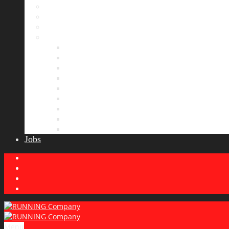
Bildergalerie
Partner
Presse
News
Allgemeines
Ergebnisticker
Laufreisen
Lauf-Tipps
Laufcamp
Laufsprüche
Wissenswertes
Lauftraining
Wettkampfbericht
Jobs
Menu