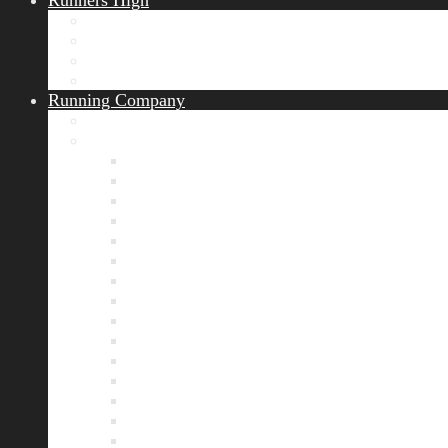
Runners High
Erfolgsgeschichten
Ergebnisticker
Runners Voice
Laufkalender München
Running Company
Vision
Team
Bianca
Alexandra
André
Chris
Christian
Francisca
Henrik
Kerstin
Nadja
Natalie
Rahel
Regina
Roland
Stefan
Tom