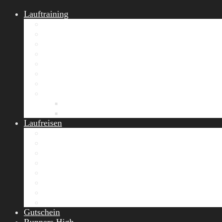
Lauftraining
START Running
Gruppen-Lauftraining
Halbmarathon Training
Marathon Training
Personal Training
Video-Laufstilanalyse
Trainingsplan
Firmenfitness
Work-Life-Balance-Tag
Referenzen
Laufreisen
Lanzarote Laufreise
Toskana Laufcamp
Allgäu Laufurlaub & Wellness
Seiser Alm Trailrunning Camp
Zermatt Marathon Laufreise
Höhentraining Laufreise Italien
Laufwochenende Italien
Chiemsee Laufcamp
Gutschein