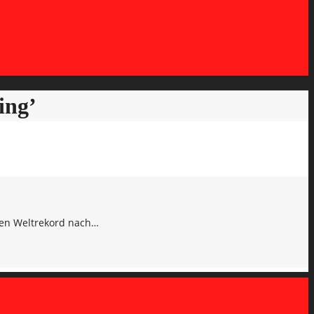
ing’
nen Weltrekord nach…