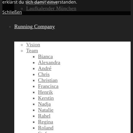
erklärst du sich damit einverstanden.
Runners Voice
Laufkalender München
Schließen
Running Company
Vision
Team
Bianca
Alexandra
André
Chris
Christian
Francisca
Henrik
Kerstin
Nadja
Natalie
Rahel
Regina
Roland