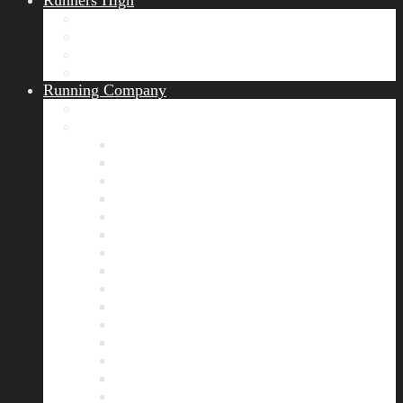
Runners High
Erfolgsgeschichten
Ergebnisticker
Runners Voice
Laufkalender München
Running Company
Vision
Team
Bianca
Alexandra
André
Chris
Christian
Francisca
Henrik
Kerstin
Nadja
Natalie
Rahel
Regina
Roland
Stefan
Tom