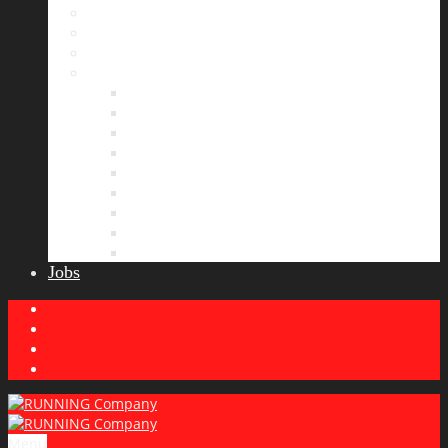
Bildergalerie
Partner
Presse
News
Allgemeines
Ergebnisticker
Laufreisen
Lauf-Tipps
Laufcamp
Laufsprüche
Wissenswertes
Lauftraining
Wettkampfbericht
Jobs
Menu