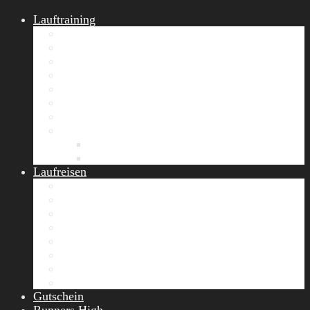
Lauftraining
START Running
Gruppen-Lauftraining
Halbmarathon Training
Marathon Training
Personal Training
Video-Laufstilanalyse
Trainingsplan
Firmenfitness
Work-Life-Balance-Tag
Referenzen
Laufreisen
Lanzarote Laufreise
Toskana Laufcamp
Allgäu Laufurlaub & Wellness
Seiser Alm Trailrunning Camp
Zermatt Marathon Laufreise
Höhentraining Laufreise Italien
Laufwochenende Italien
Chiemsee Laufcamp
Gutschein