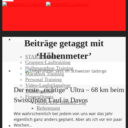
Lauftraining
Beiträge getaggt mit
‘Höhenmeter’
START Running
Gruppen-Lauftraining
Halbmarathon Training
Marathon Training
Personal Training
Video-Laufstilanalyse
Der erste „richtige“ Ultra – 68 km beim
Trainingsplan
Firmenfitness
Swissalpine Lauf in Davos
Work-Life-Balance-Tag
Referenzen
Wie wahrscheinlich bei jedem von uns war das Jahr
eigentlich ganz anders geplant. Aber als ich vor ein paar
Wochen…
Laufreisen