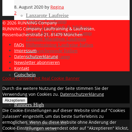
8. August 2020
by
Regina
2
Lanzarote Laufreise
Toskana Laufcamp
© 2026 RUNNING Company
Allgäu Laufurlaub & Wellness
RUNNING Company: Lauftraining & Laufreisen,
Seiser Alm Trailrunning Camp
Pössenbacherstraße 21, 81479 München
Zermatt Marathon Laufreise
Höhentraining Laufreise Italien
FAQs
Laufwochenende Italien
Impressum
Chiemsee Laufcamp
Datenschutzerklärung
Newsletter abonnieren
Kontakt
Gutschein
Cookie Consent mit Real Cookie Banner
Durch die weitere Nutzung der Seite stimmen Sie der
Verwendung von Cookies zu.
Datenschutzerklärung
Akzeptieren
Runners High
Die Cookie-Einstellungen auf dieser Website sind auf "Cookies
zulassen" eingestellt, um das beste Surferlebnis zu
ermöglichen. Wenn du diese Website ohne Änderung der
Erfolgsgeschichten
Cookie-Einstellungen verwendest oder auf "Akzeptieren" klickst,
Ergebnisticker