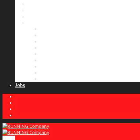
Bildergalerie
Partner
Presse
News
Allgemeines
Ergebnisticker
Laufreisen
Lauf-Tipps
Laufcamp
Laufsprüche
Wissenswertes
Lauftraining
Wettkampfbericht
Jobs
Menu