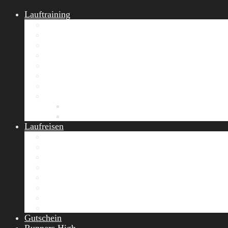
Lauftraining
START Running
Gruppen-Lauftraining
Halbmarathon Training
Marathon Training
Personal Training
Video-Laufstilanalyse
Trainingsplan
Firmenfitness
Work-Life-Balance-Tag
Referenzen
Laufreisen
Lanzarote Laufreise
Toskana Laufcamp
Allgäu Laufurlaub & Wellness
Seiser Alm Trailrunning Camp
Zermatt Marathon Laufreise
Höhentraining Laufreise Italien
Laufwochenende Italien
Chiemsee Laufcamp
Gutschein