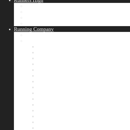
Runners High
Erfolgsgeschichten
Ergebnisticker
Runners Voice
Laufkalender München
Running Company
Vision
Team
Bianca
Alexandra
André
Chris
Christian
Francisca
Henrik
Kerstin
Nadja
Natalie
Rahel
Regina
Roland
Stefan
Tom