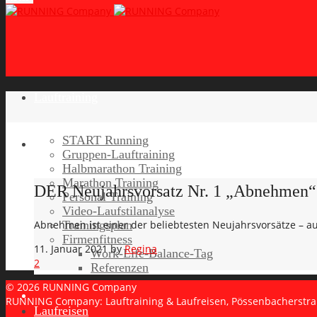
Lauftraining
START Running
Gruppen-Lauftraining
Halbmarathon Training
Marathon Training
DER Neujahrsvorsatz Nr. 1 „Abnehmen“ –
Personal Training
Video-Laufstilanalyse
Trainingsplan
Abnehmen ist einer der beliebtesten Neujahrsvorsätze – au
Firmenfitness
11. Januar 2021
by
Regina
Work-Life-Balance-Tag
2
Referenzen
© 2026 RUNNING Company
RUNNING Company: Lauftraining & Laufreisen, Pössenbacherstr
Laufreisen