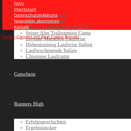
FAQs
Impressum
Lanzarote Laufreise
Datenschutzerklärung
Toskana Laufcamp
Newsletter abonnieren
Allgäu Laufurlaub & Wellness
Kontakt
Seiser Alm Trailrunning Camp
Cookie Consent mit Real Cookie Banner
Zermatt Marathon Laufreise
Höhentraining Laufreise Italien
Laufwochenende Italien
Chiemsee Laufcamp
Gutschein
Runners High
Erfolgsgeschichten
Ergebnisticker