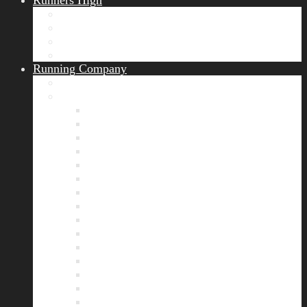
Runners High
Erfolgsgeschichten
Ergebnisticker
Runners Voice
Laufkalender München
Running Company
Vision
Team
Bianca
Alexandra
André
Chris
Christian
Francisca
Henrik
Kerstin
Nadja
Natalie
Rahel
Regina
Roland
Stefan
Tom