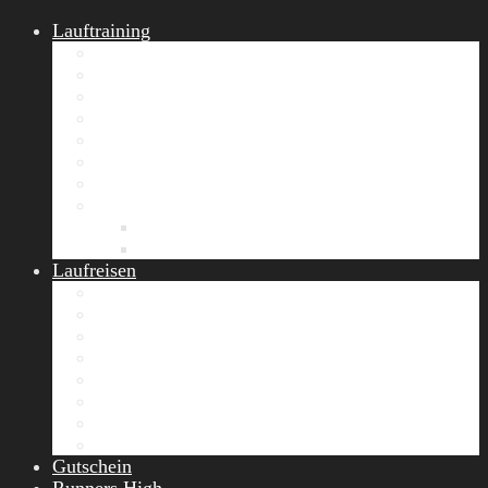
Lauftraining
START Running
Gruppen-Lauftraining
Halbmarathon Training
Marathon Training
Personal Training
Video-Laufstilanalyse
Trainingsplan
Firmenfitness
Work-Life-Balance-Tag
Referenzen
Laufreisen
Lanzarote Laufreise
Toskana Laufcamp
Allgäu Laufurlaub & Wellness
Seiser Alm Trailrunning Camp
Zermatt Marathon Laufreise
Höhentraining Laufreise Italien
Laufwochenende Italien
Chiemsee Laufcamp
Gutschein