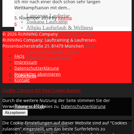
ich mir nach einer doch schon sehr langen
Wettkampfsaison mit dem…
Lanzarote Laufreise
5. November 2018
by
Regina
Toskana Laufcamp
6
Allgäu Laufurlaub & Wellness
Seiser Alm Trailrunning Camp
© 2026 RUNNING Company
Zermatt Marathon Laufreise
RUNNING Company: Lauftraining & Laufreisen,
Höhentraining Laufreise Italien
Pössenbacherstraße 21, 81479 München
Laufwochenende Italien
FAQs
Chiemsee Laufcamp
Impressum
Datenschutzerklärung
Newsletter abonnieren
Gutschein
Kontakt
Cookie Consent mit Real Cookie Banner
Durch die weitere Nutzung der Seite stimmen Sie der
Runners High
Verwendung von Cookies zu.
Datenschutzerklärung
Akzeptieren
Die Cookie-Einstellungen auf dieser Website sind auf "Cookies
Erfolgsgeschichten
zulassen" eingestellt, um das beste Surferlebnis zu
Ergebnisticker