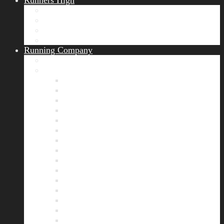
Runners High
Erfolgsgeschichten
Ergebnisticker
Runners Voice
Laufkalender München
Running Company
Vision
Team
Bianca
Alexandra
André
Chris
Christian
Francisca
Henrik
Kerstin
Nadja
Natalie
Rahel
Regina
Roland
Stefan
Tom