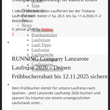
Stefan
Tom
Bildergalerie
1 oder 2 Wochen Oster-Laufferien bei der Toskana
Partner
Laufreise nach Italien // Sa, 28.3. bis Sa, 11.4.2026 (1–2
Presse
Wo) Jedes…
News
9. Januar 2026
by
Regina
Allgemeines
7
Ergebnisticker
Laufreisen
Lauf-Tipps
Laufcamp
Laufsprüche
RUNNING Company Lanzarote
Wissenswertes
Lauftraining
Laufreise 2026 – Deinen
Wettkampfbericht
Frühbucherrabatt bis 12.11.2025 sichern
Jobs
Dein Frühbucher-Vorteil für unsere Laufreise nach
Spanien – Jetzt Lanzarote Laufcamp 2026 buchen und
sparen! Du träumst von einem unvergesslichen
Laufurlaub unter…