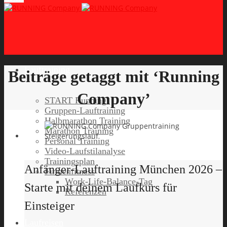
Lauftraining
Beiträge getaggt mit ‘Running
Company’
START Running
Gruppen-Lauftraining
Halbmarathon Training
Marathon Training
Personal Training
Video-Laufstilanalyse
Trainingsplan
Anfänger-Lauftraining München 2026 –
Firmenfitness
Work-Life-Balance-Tag
Starte mit deinem Laufkurs für
Referenzen
Einsteiger
Laufreisen