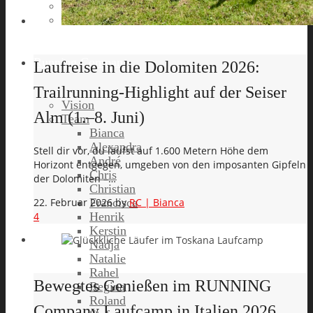
Runners Voice
Laufkalender München
Running Company
Laufreise in die Dolomiten 2026:
Trailrunning-Highlight auf der Seiser
Vision
Alm (1.–8. Juni)
Team
Bianca
Alexandra
Stell dir vor, du läufst auf 1.600 Metern Höhe dem
André
Horizont entgegen, umgeben von den imposanten Gipfeln
Chris
der Dolomiten –…
Christian
Francisca
22. Februar 2026
by
RC | Bianca
Henrik
4
Kerstin
Nadja
Natalie
Rahel
Bewegtes Genießen im RUNNING
Regina
Roland
Company Laufcamp in Italien 2026