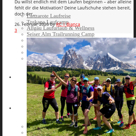
Du willst endlich mit dem Laufen beginnen – aber alleine
fehlt dir die Motivation? Deine Laufschuhe stehen bereit,
doch der…
Lanzarote Laufreise
Toskana Laufcamp
26. Februar 2026
by
RC | Bianca
Allgäu Laufurlaub & Wellness
3
Seiser Alm Trailrunning Camp
Zermatt Marathon Laufreise
Höhentraining Laufreise Italien
Laufwochenende Italien
Chiemsee Laufcamp
Gutschein
Runners High
Erfolgsgeschichten
Ergebnisticker