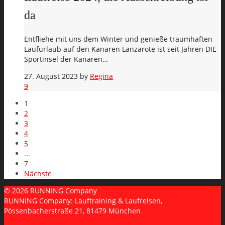
da
Entfliehe mit uns dem Winter und genieße traumhaften
Laufurlaub auf den Kanaren Lanzarote ist seit Jahren DIE
Sportinsel der Kanaren…
27. August 2023
by
Regina
9
1
2
3
4
5
...
7
Nächste
© 2026 RUNNING Company
RUNNING Company: Lauftraining & Laufreisen,
Pössenbacherstraße 21, 81479 München