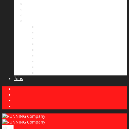
Bildergalerie
Partner
Presse
News
Allgemeines
Ergebnisticker
Laufreisen
Lauf-Tipps
Laufcamp
Laufsprüche
Wissenswertes
Lauftraining
Wettkampfbericht
Jobs
Menu