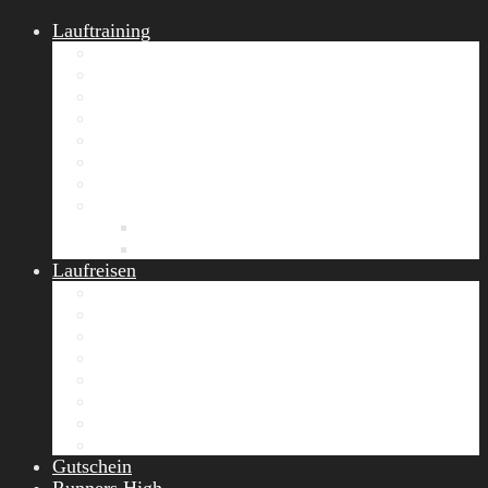
Lauftraining
START Running
Gruppen-Lauftraining
Halbmarathon Training
Marathon Training
Personal Training
Video-Laufstilanalyse
Trainingsplan
Firmenfitness
Work-Life-Balance-Tag
Referenzen
Laufreisen
Lanzarote Laufreise
Toskana Laufcamp
Allgäu Laufurlaub & Wellness
Seiser Alm Trailrunning Camp
Zermatt Marathon Laufreise
Höhentraining Laufreise Italien
Laufwochenende Italien
Chiemsee Laufcamp
Gutschein