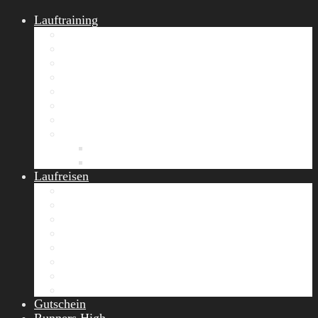
Lauftraining
START Running
Gruppen-Lauftraining
Halbmarathon Training
Marathon Training
Personal Training
Video-Laufstilanalyse
Trainingsplan
Firmenfitness
Work-Life-Balance-Tag
Referenzen
Laufreisen
Lanzarote Laufreise
Toskana Laufcamp
Allgäu Laufurlaub & Wellness
Seiser Alm Trailrunning Camp
Zermatt Marathon Laufreise
Höhentraining Laufreise Italien
Laufwochenende Italien
Chiemsee Laufcamp
Gutschein