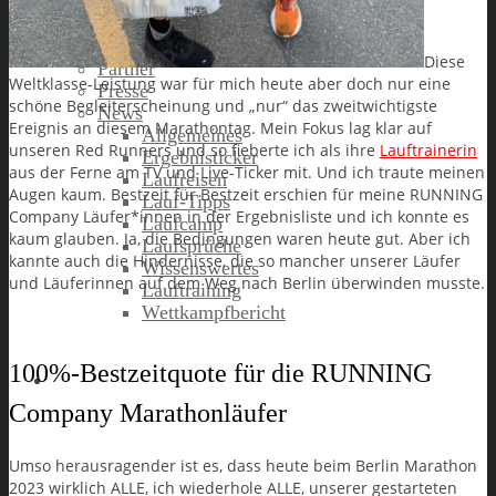
Stefan
Tom
Bildergalerie
Diese
Partner
Weltklasse-Leistung war für mich heute aber doch nur eine
Presse
schöne Begleiterscheinung und „nur“ das zweitwichtigste
News
Ereignis an diesem Marathontag. Mein Fokus lag klar auf
Allgemeines
unseren Red Runners und so fieberte ich als ihre
Lauftrainerin
Ergebnisticker
aus der Ferne am TV und Live-Ticker mit. Und ich traute meinen
Laufreisen
Augen kaum. Bestzeit für Bestzeit erschien für meine RUNNING
Lauf-Tipps
Company Läufer*innen in der Ergebnisliste und ich konnte es
Laufcamp
kaum glauben. Ja, die Bedingungen waren heute gut. Aber ich
Laufsprüche
kannte auch die Hindernisse, die so mancher unserer Läufer
Wissenswertes
und Läuferinnen auf dem Weg nach Berlin überwinden musste.
Lauftraining
Wettkampfbericht
100%-Bestzeitquote für die RUNNING
Jobs
Company Marathonläufer
Umso herausragender ist es, dass heute beim Berlin Marathon
2023 wirklich ALLE, ich wiederhole ALLE, unserer gestarteten