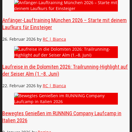
Anfänger-Lauftraining München 2026 – Starte mit deinem
Laufkurs für Einsteiger
26. Februar 2026
by
RC | Bianca
Laufreise in die Dolomiten 2026: Trailrunning-Highlight auf
der Seiser Alm (1.–8. Juni)
22. Februar 2026
by
RC | Bianca
Bewegtes Genießen im RUNNING Company Laufcamp in
Italien 2026