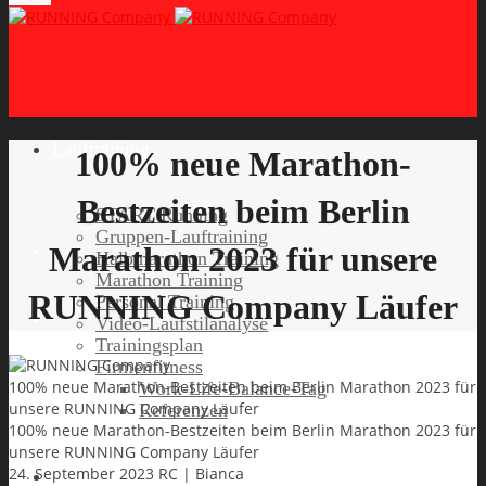
Lauftraining
100% neue Marathon-
Bestzeiten beim Berlin
START Running
Gruppen-Lauftraining
Marathon 2023 für unsere
Halbmarathon Training
Marathon Training
RUNNING Company Läufer
Personal Training
Video-Laufstilanalyse
Trainingsplan
Firmenfitness
100% neue Marathon-Bestzeiten beim Berlin Marathon 2023 für
Work-Life-Balance-Tag
unsere RUNNING Company Läufer
Referenzen
100% neue Marathon-Bestzeiten beim Berlin Marathon 2023 für
unsere RUNNING Company Läufer
24. September 2023
RC | Bianca
Laufreisen