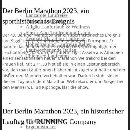
Der Berlin Marathon 2023, ein
Lanzarote Laufreise
sporthistorisches Ereignis
Toskana Laufcamp
Allgäu Laufurlaub & Wellness
Seiser Alm Trailrunning Camp
Der 49. Berliner Marathon war ein sporthistorisches Ereignis
Zermatt Marathon Laufreise
laut Siggi Heinrich, Sport-Kommentator von Eurosport. Er
Höhentraining Laufreise Italien
nannte das Rennen heute in Berlin DAS Sporthighlight der
Laufwochenende Italien
Leichtathletik 2023, da die Läuferin Tigst Assefa aus Äthiopien
Chiemsee Laufcamp
einen sensationellen neuen Marathon-Weltrekord bei den
Frauen lief. Mit 2:11.53 h stieß sie in einen Leistungsbereich
vor, den man Läuferinnen bisher nicht zugetraut hätte und der
Gutschein
bisher den Männern vorbehalten war. Dadurch stahl sie an
diesem Tag auch dem Marathon-Weltrekordler und Sieger bei
den Männern, Eliud Kipchoge, klar die Show.
Runners High
Der Berlin Marathon 2023, ein historischer
Lauftag für RUNNING Company
Erfolgsgeschichten
Ergebnisticker