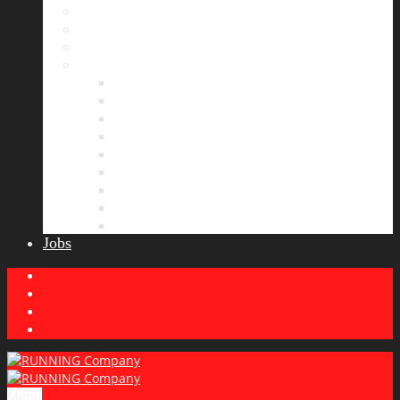
Bildergalerie
Partner
Presse
News
Allgemeines
Ergebnisticker
Laufreisen
Lauf-Tipps
Laufcamp
Laufsprüche
Wissenswertes
Lauftraining
Wettkampfbericht
Jobs
Menu