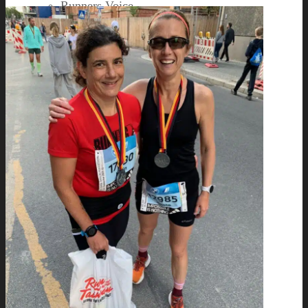
Runners Voice
Laufkalender München
Running Company
Vision
Team
Bianca
Alexandra
André
Chris
Christian
Francisca
Henrik
Kerstin
Nadja
Natalie
Rahel
Regina
Roland