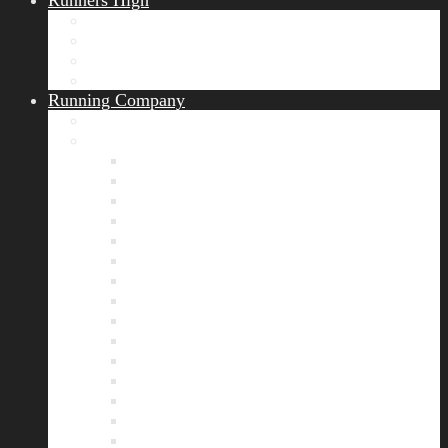
Runners High
Erfolgsgeschichten
Ergebnisticker
Runners Voice
Laufkalender München
Running Company
Vision
Team
Bianca
Alexandra
André
Chris
Christian
Francisca
Henrik
Kerstin
Nadja
Natalie
Rahel
Regina
Roland
Stefan
Tom