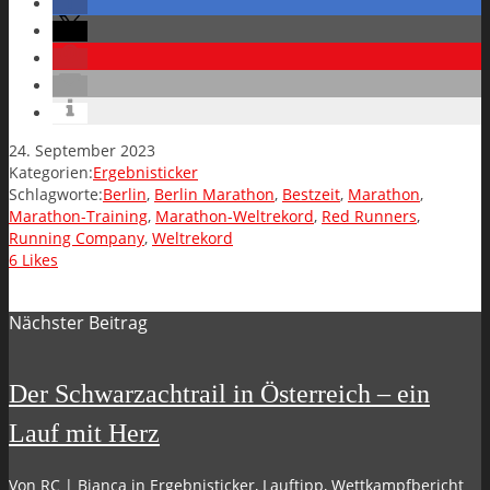
24. September 2023
Kategorien:
Ergebnisticker
Schlagworte:
Berlin
,
Berlin Marathon
,
Bestzeit
,
Marathon
,
Marathon-Training
,
Marathon-Weltrekord
,
Red Runners
,
Running Company
,
Weltrekord
6
Likes
Nächster Beitrag
Der Schwarzachtrail in Österreich – ein
Lauf mit Herz
Von
RC | Bianca
in
Ergebnisticker
,
Lauftipp
,
Wettkampfbericht