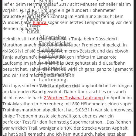
Stefan
lief er beim Herrmannslauf 2017 acht Minuten schneller als im
Tom
Vorjahr. Für die 31 km und einige hundert Höhenmeter
Bildergalerie
brauchte er am letzten Sonntag im April nur 2:36:32 h; kein
Partner
Wunder, hatte
Bianca
sogar sein letztes Tempotraining vor dem
Presse
Rennen optimiert.
News
Allgemeines
Heimlich still und leise hatte sich Tanja beim Düsseldorf
Ergebnisticker
Marathon angemeldet und eine super Premiere hingelegt. In
Laufreisen
4:45:06 h lief sie eine tolle Premieren-Bestzeit und das obwohl
Lauf-Tipps
Tanja aufgrund eines hartnäckigen Infekts im Lanzarote
Laufcamp
Laufcamp im Januar mehr das Bett gehütet als die Laufbahn
Laufsprüche
besucht hat. Tanja, das hast du wirklich ganz, ganz toll gemacht
Wissenswertes
und wir sind mächtig stolz auf dich!
Lauftraining
Von Inge, sind wir tolle Laufzeiten und unglaubliche Leistungen
Wettkampfbericht
am laufenden Band gewöhnt. Daher überrascht es uns auch
nicht, dass sie nach
2 Wochen Toskana Laufcamp
im April beim
Trail-Marathon in Herrenberg mit 860 Höhenmeter einen super
Jobs
Trainingsmarathon abgeliefert hat. 5:03:31 h war sie unterwegs,
einige Treppen musste sie bewältigen, aber es war ein
perfekter Test für den Rennsteig Supermarathon. „Das Rennen
war wirklich Trail, weniger als 10% der Strecke waren Asphalt.
Es hat Spaß gemacht und ich kam gut durch, habe jetzt aber