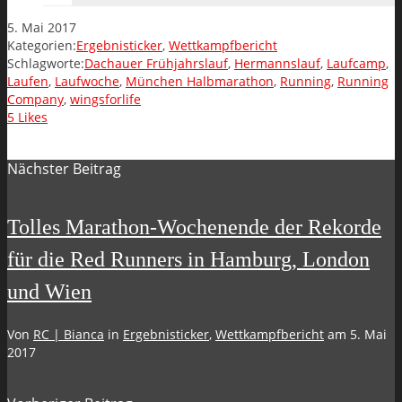
5. Mai 2017
Kategorien:
Ergebnisticker
,
Wettkampfbericht
Schlagworte:
Dachauer Frühjahrslauf
,
Hermannslauf
,
Laufcamp
,
Laufen
,
Laufwoche
,
München Halbmarathon
,
Running
,
Running
Company
,
wingsforlife
5
Likes
Nächster Beitrag
Tolles Marathon-Wochenende der Rekorde
für die Red Runners in Hamburg, London
und Wien
Von
RC | Bianca
in
Ergebnisticker
,
Wettkampfbericht
am
5. Mai
2017