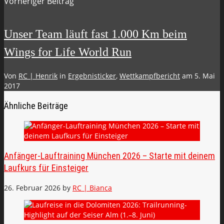
Vorheriger Beitrag
Unser Team läuft fast 1.000 Km beim
Wings for Life World Run
Von
RC | Henrik
in
Ergebnisticker
,
Wettkampfbericht
am
5. Mai
2017
Ähnliche Beiträge
Anfänger-Lauftraining München 2026 – Starte mit deinem
Laufkurs für Einsteiger
26. Februar 2026
by
RC | Bianca