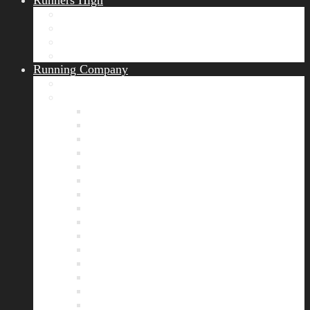
Runners High
Erfolgsgeschichten
Ergebnisticker
Runners Voice
Laufkalender München
Running Company
Vision
Team
Bianca
Alexandra
André
Chris
Christian
Francisca
Henrik
Kerstin
Nadja
Natalie
Rahel
Regina
Roland
Stefan
Tom