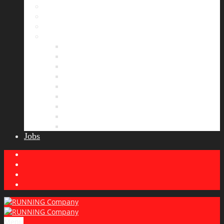
Bildergalerie
Partner
Presse
News
Allgemeines
Ergebnisticker
Laufreisen
Lauf-Tipps
Laufcamp
Laufsprüche
Wissenswertes
Lauftraining
Wettkampfbericht
Jobs
Menu