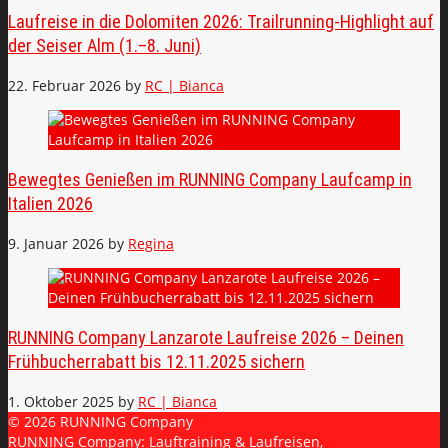
Laufreise in die Dolomiten 2026: Trailrunning-Highlight auf
der Seiser Alm (1.–8. Juni)
22. Februar 2026
by
RC | Bianca
Bewegtes Genießen im RUNNING Company Laufcamp in
Italien 2026
9. Januar 2026
by
Regina
RUNNING Company Lanzarote Laufreise 2026 – Deinen
Frühbucherrabatt bis 12.11.2025 sichern
1. Oktober 2025
by
RC | Bianca
© 2026 RUNNING Company
RUNNING Company: Lauftraining & Laufreisen,