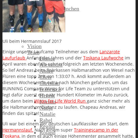
Runners Voice
Laufkalender München
Running Company
Uli beim Hermannslauf 2017
Vision
Einige unserer Laufcamp Teilnehmer aus dem
Lanzarote
Team
Laufurlaub
Anfang des Jahres und der
Toskana Laufwoche
im
Bianca
April waren ebenfalls sehr erfolgreich am letzten Wochenende.
Alexandra
So lief Andreas beim Sparkassen Halbmarathon von Wesel nach
André
Flüren eine topp Zeit von 1:33:07 h. Andi kommt außerdem an
Chris
diesem Wochenende extra nach München gefahren, um das
Christian
RUNNING Company Wings for Life Team zu unterstützen und
Francisca
legt dafür zuerst ein paar Hundert Kilometer im Auto zurück,
Henrik
um dann beim
Wings for Life World Run
ganz sicher mehr als
Kerstin
die Halbmarathon Distanz zu laufen. Chapeau Andreas, wir
Nadja
finden das spitze!
Natalie
Rahel
Uli war bei einem der deutschen Laufklassiker am Start, dem
Regina
Hermannslauf.
Nach einem super
Trainingscamp in der
Roland
Toskana
, in dem er auch einige Höhenmenter gesammelt hatte,