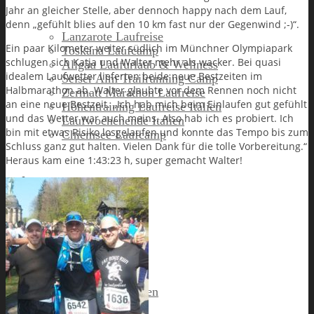
Jahr an gleicher Stelle, aber dennoch happy nach dem Lauf,
denn „gefühlt blies auf den 10 km fast nur der Gegenwind ;-)“.
Lanzarote Laufreise
Ein paar Kilometer weiter südlich im Münchner Olympiapark
Toskana Laufcamp
schlugen sich Katja und Walter mehr als wacker. Bei quasi
Allgäu Laufurlaub & Wellness
idealem Laufwetter lieferten beide neue Bestzeiten im
Seiser Alm Trailrunning Camp
Halbmarathon ab. Walter glaubte vor dem Rennen noch nicht
Zermatt Marathon Laufreise
an eine neue Bestzeit. „Ich hab mich beim Einlaufen gut gefühlt
Höhentraining Laufreise Italien
und das Wetter war auch meins. Also hab ich es probiert. Ich
Laufwochenende Italien
bin mit etwas Risiko losgelaufen und konnte das Tempo bis zum
Chiemsee Laufcamp
Schluss ganz gut halten. Vielen Dank für die tolle Vorbereitung.“
Heraus kam eine 1:43:23 h, super gemacht Walter!
Gutschein
Runners High
Erfolgsgeschichten
Ergebnisticker