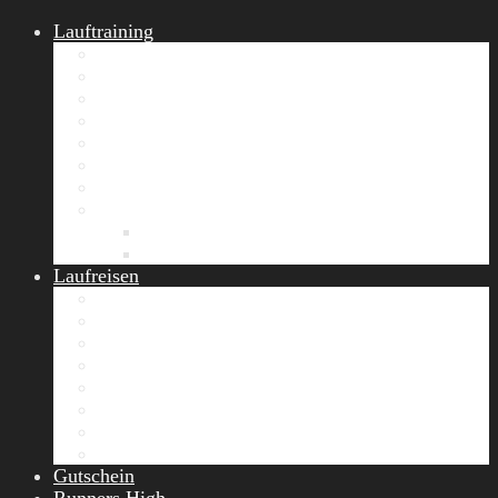
Lauftraining
START Running
Gruppen-Lauftraining
Halbmarathon Training
Marathon Training
Personal Training
Video-Laufstilanalyse
Trainingsplan
Firmenfitness
Work-Life-Balance-Tag
Referenzen
Laufreisen
Lanzarote Laufreise
Toskana Laufcamp
Allgäu Laufurlaub & Wellness
Seiser Alm Trailrunning Camp
Zermatt Marathon Laufreise
Höhentraining Laufreise Italien
Laufwochenende Italien
Chiemsee Laufcamp
Gutschein