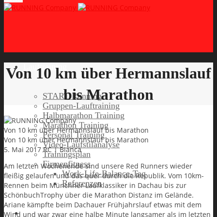
Lauftraining
Von 10 km über Hermannslauf
bis Marathon
START Running
Gruppen-Lauftraining
Halbmarathon Training
Marathon Training
Von 10 km über Hermannslauf bis Marathon
Personal Training
Von 10 km über Hermannslauf bis Marathon
Video-Laufstilanalyse
5. Mai 2017
RC | Bianca
Trainingsplan
Firmenfitness
Am letzten Wochenende sind unsere Red Runners wieder
Work-Life-Balance-Tag
fleißig gelaufen und das quer durch die Republik. Vom 10km-
Referenzen
Rennen beim Münchner Laufklassiker in Dachau bis zur
SchönbuchTrophy über die Marathon Distanz im Gelände.
Ariane kämpfte beim Dachauer Frühjahrslauf etwas mit dem
Laufreisen
Wind und war zwar eine halbe Minute langsamer als im letzten