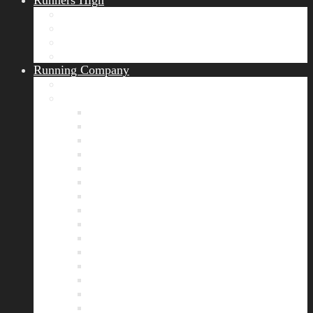
Runners High
Erfolgsgeschichten
Ergebnisticker
Runners Voice
Laufkalender München
Running Company
Vision
Team
Bianca
Alexandra
André
Chris
Christian
Francisca
Henrik
Kerstin
Nadja
Natalie
Rahel
Regina
Roland
Stefan
Tom