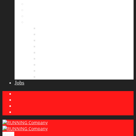
Bildergalerie
Partner
Presse
News
Allgemeines
Ergebnisticker
Laufreisen
Lauf-Tipps
Laufcamp
Laufsprüche
Wissenswertes
Lauftraining
Wettkampfbericht
Jobs
Menu