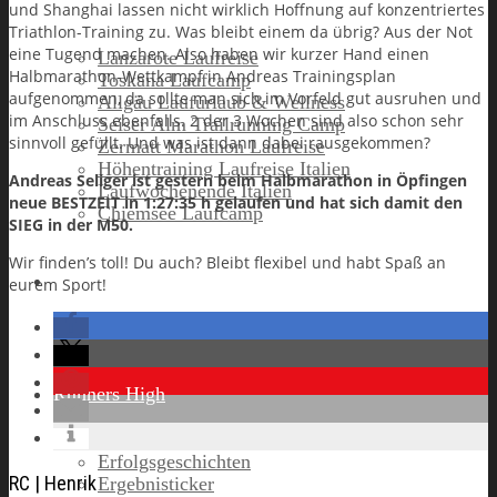
und Shanghai lassen nicht wirklich Hoffnung auf konzentriertes
Triathlon-Training zu. Was bleibt einem da übrig? Aus der Not
eine Tugend machen. Also haben wir kurzer Hand einen
Lanzarote Laufreise
Halbmarathon-Wettkampf in Andreas Trainingsplan
Toskana Laufcamp
aufgenommen, da sollte man sich im Vorfeld gut ausruhen
und
Allgäu Laufurlaub & Wellness
im Anschluss ebenfalls. 2 der 3 Wochen sind also schon sehr
Seiser Alm Trailrunning Camp
sinnvoll gefüllt. Und was ist dann dabei rausgekommen?
Zermatt Marathon Laufreise
Höhentraining Laufreise Italien
Andreas Seliger ist gestern beim Halbmarathon in Öpfingen
Laufwochenende Italien
neue BESTZEIT in 1:27:35 h gelaufen und hat sich damit den
Chiemsee Laufcamp
SIEG in der M50.
Wir finden’s toll! Du auch? Bleibt flexibel und habt Spaß an
Gutschein
eurem Sport!
Runners High
Erfolgsgeschichten
RC | Henrik
Ergebnisticker