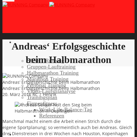
Lauftraining
Andreas‘ Erfolgsgeschichte
beim Halbmarathon
START Running
Gruppen-Lauftraining
Halbmarathon Training
Marathon Training
Andreas‘ Erfolgsgeschichte beim Halbmarathon
Personal Training
Andreas‘ Erfolgsgeschichte beim Halbmarathon
Video-Laufstilanalyse
20. März 2016
RC | Henrik
Trainingsplan
Firmenfitness
Work-Life-Balance-Tag
Referenzen
Manchmal macht einem die Arbeit einen Strich durch die
eigene Sportplanung; so vermeintlich auch bei Andreas. Gleich
drei Dienstreisen in drei Wochen nach Houston, Kopenhagen
Laufreisen