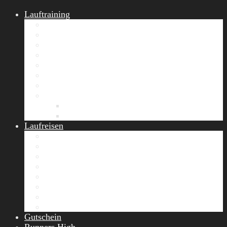
Lauftraining
START Running
Gruppen-Lauftraining
Halbmarathon Training
Marathon Training
Personal Training
Video-Laufstilanalyse
Trainingsplan
Firmenfitness
Work-Life-Balance-Tag
Referenzen
Laufreisen
Lanzarote Laufreise
Toskana Laufcamp
Allgäu Laufurlaub & Wellness
Seiser Alm Trailrunning Camp
Zermatt Marathon Laufreise
Höhentraining Laufreise Italien
Laufwochenende Italien
Chiemsee Laufcamp
Gutschein