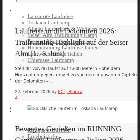
Lanzarote Laufreise
Toskana Laufcamp
Allgäu Laufurlaub & Wellness
Laufreise in die Dolomiten 2026:
Seiser Alm Trailrunning Camp
Zermatt Marathon Laufreise
Trailrunning-Highlight auf der Seiser
Höhentraining Laufreise Italien
Alm (1.–8. Juni)
Laufwochenende Italien
Chiemsee Laufcamp
Stell dir vor, du läufst auf 1.600 Metern Höhe dem
Horizont entgegen, umgeben von den imposanten Gipfeln
Gutschein
der Dolomiten –…
22. Februar 2026
by
RC | Bianca
4
Runners High
Bewegtes Genießen im RUNNING
Erfolgsgeschichten
Ergebnisticker