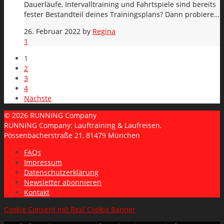
Dauerläufe, Intervalltraining und Fahrtspiele sind bereits
fester Bestandteil deines Trainingsplans? Dann probiere…
26. Februar 2022
by
Regina
1
1
2
3
4
Nächste
© 2026 RUNNING Company
RUNNING Company: Lauftraining & Laufreisen,
Pössenbacherstraße 21, 81479 München
FAQs
Impressum
Datenschutzerklärung
Newsletter abonnieren
Kontakt
Cookie Consent mit Real Cookie Banner