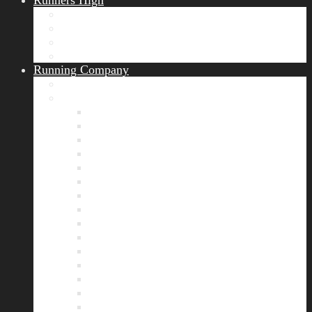
Runners High
Erfolgsgeschichten
Ergebnisticker
Runners Voice
Laufkalender München
Running Company
Vision
Team
Bianca
Alexandra
André
Chris
Christian
Francisca
Henrik
Kerstin
Nadja
Natalie
Rahel
Regina
Roland
Stefan
Tom