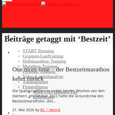
Lauftraining
Beiträge getaggt mit ‘Bestzeit’
START Running
Gruppen-Lauftraining
Halbmarathon Training
Marathon Training
One more time – der Bestzeitmarathon
Personal Training
Video-Laufstilanalyse
kehrt zurück
Trainingsplan
Firmenfitness
Die Spatzen pfiffen es in den letzten Wochen von den
Work-Life-Balance-Tag
Dächern. Im Oktober 2022 hatte die Groundcrew des
Referenzen
Bestzeitmarathons -des…
21. Mai 2026
by
RC | Henrik
Laufreisen
1