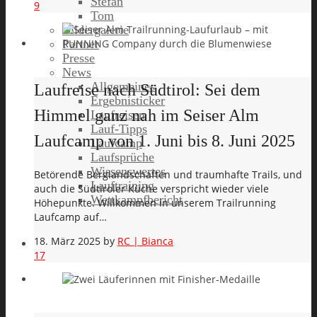
Stefan
9
Tom
Bildergalerie
Partner
Presse
News
Allgemeines
Laufreise nach Südtirol: Sei dem
Ergebnisticker
Himmel ganz nah im Seiser Alm
Laufreisen
Lauf-Tipps
Laufcamp von 1. Juni bis 8. Juni 2025
Laufcamp
Laufsprüche
Wissenswertes
Betörende Berglandschaften und traumhafte Trails, und
Lauftraining
auch die Südtiroler Küche verspricht wieder viele
Wettkampfbericht
Höhepunkte. Willkommen in unserem Trailrunning
Laufcamp auf…
18. März 2025
by
RC | Bianca
Jobs
17