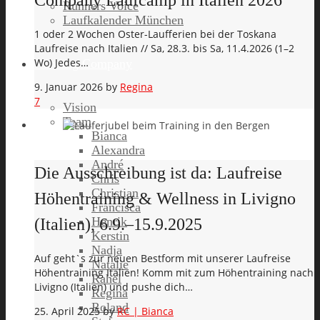
Company Laufcamp in Italien 2026
Runners Voice
Laufkalender München
1 oder 2 Wochen Oster-Laufferien bei der Toskana
Laufreise nach Italien // Sa, 28.3. bis Sa, 11.4.2026 (1–2
Wo) Jedes…
Running Company
9. Januar 2026
by
Regina
7
Vision
Team
Bianca
Alexandra
André
Die Ausschreibung ist da: Laufreise
Chris
Christian
Höhentraining & Wellness in Livigno
Francisca
Henrik
(Italien), 6.9.–15.9.2025
Kerstin
Nadja
Auf geht`s zur neuen Bestform mit unserer Laufreise
Natalie
Höhentraining Italien! Komm mit zum Höhentraining nach
Rahel
Livigno (Italien) und pushe dich…
Regina
Roland
25. April 2025
by
RC | Bianca