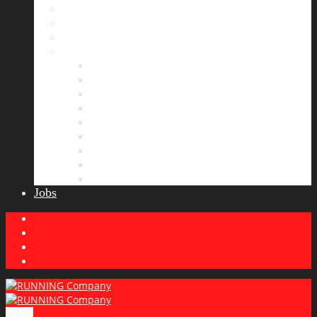
Bildergalerie
Partner
Presse
News
Allgemeines
Ergebnisticker
Laufreisen
Lauf-Tipps
Laufcamp
Laufsprüche
Wissenswertes
Lauftraining
Wettkampfbericht
Jobs
Menu