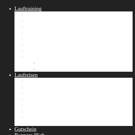
Lauftraining
START Running
Gruppen-Lauftraining
Halbmarathon Training
Marathon Training
Personal Training
Video-Laufstilanalyse
Trainingsplan
Firmenfitness
Work-Life-Balance-Tag
Referenzen
Laufreisen
Lanzarote Laufreise
Toskana Laufcamp
Allgäu Laufurlaub & Wellness
Seiser Alm Trailrunning Camp
Zermatt Marathon Laufreise
Höhentraining Laufreise Italien
Laufwochenende Italien
Chiemsee Laufcamp
Gutschein