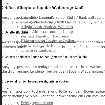
Laufreisen
2. Hüftstreckübung bei aufliegendem Fuß (Beinbeuger, Gesäß)
Lanzarote Laufreise
Ausgangsposition Rückenlage, Ferse auf Stuhl / Bank aufliegend
Toskana Laufcamp
Schulter eine Linie). Wiederholung 8-20 Mal. Variation: dynamisch 
Allgäu Laufurlaub & Wellness
Seiser Alm Trailrunning Camp
3. U-Halte (Rücken)
Zermatt Marathon Laufreise
Höhentraining Laufreise Italien
Ausgangsposition Bauchlage mit U-Halte der Arme, Handfläche
Laufwochenende Italien
abheben und für 10-15 sec halten. Achtung: Kopf nicht überstrec
Chiemsee Laufcamp
4. Gerader / seitlicher Bauch-Crunch (gerader / seitlicher Bauch)
Gutschein
Ausgangsposition Rückenlage und Beine im rechten Winkel 
durchführen und Lendenwirbel bleibt am Boden. Wiederholung 10
5. Beckenlifts (Beinbeuger, Gesäß, unterer Rücken)
Runners High
Ausgangsposition Rückenlage und Füße auf dem Boden aufgeste
Wiederholung 5-15 Mal. Variation: abwechselnd ein Bein vom Bo
Erfolgsgeschichten