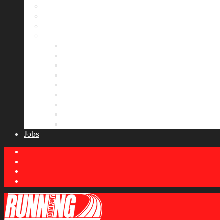
Bildergalerie
Partner
Presse
News
Allgemeines
Ergebnisticker
Laufreisen
Lauf-Tipps
Laufcamp
Laufsprüche
Wissenswertes
Lauftraining
Wettkampfbericht
Jobs