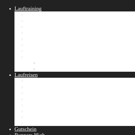
Lauftraining
START Running
Gruppen-Lauftraining
Halbmarathon Training
Marathon Training
Personal Training
Video-Laufstilanalyse
Trainingsplan
Firmenfitness
Work-Life-Balance-Tag
Referenzen
Laufreisen
Lanzarote Laufreise
Toskana Laufcamp
Allgäu Laufurlaub & Wellness
Seiser Alm Trailrunning Camp
Zermatt Marathon Laufreise
Höhentraining Laufreise Italien
Laufwochenende Italien
Chiemsee Laufcamp
Gutschein