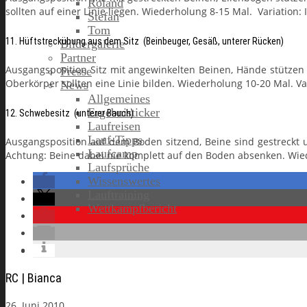
Roland
sollten auf einer Linie liegen. Wiederholung 8-15 Mal. Variatio
Stefan
Tom
11. Hüftstreckübung aus dem Sitz (Beinbeuger, Gesäß, unterer Rücken)
Bildergalerie
Partner
Ausgangsposition Sitz mit angewinkelten Beinen, Hände stütz
Presse
Oberkörper sollten eine Linie bilden. Wiederholung 10-20 Mal. V
News
Allgemeines
Ergebnisticker
12. Schwebesitz (unterer Bauch)
Laufreisen
Lauf-Tipps
Ausgangsposition auf dem Boden sitzend, Beine sind gestreck
Laufcamp
Achtung: Beine dabei nie komplett auf den Boden absenken. Wie
Laufsprüche
Wissenswertes
Lauftraining
Wettkampfbericht
Jobs
RC | Bianca
26. Juni 2010