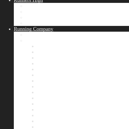
Runners High
Erfolgsgeschichten
Ergebnisticker
Runners Voice
Laufkalender München
Running Company
Vision
Team
Bianca
Alexandra
André
Chris
Christian
Francisca
Henrik
Kerstin
Nadja
Natalie
Rahel
Regina
Roland
Stefan
Tom