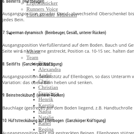
6. Beinlifts (Hüftbeuger)
Ergebnisticker
Runners Voice
Ausgangsposition gerader Stand, abwechselnd Oberschenkel bis
Laufkalender München
jedes Bein.
7. Superman dynamisch (Beinbeuger, Gesäß, unterer Rücken)
Running Company
Ausgangsposition Vierfüßlerstand auf dem Boden. Bauch und Ges
Seite wird nach vorne gestreckt, Position ca. 10-15 sec. halten 
Vision
Team
Bianca
8. Seitlifts (Ganzkörper Kräftigung)
Alexandra
André
Ausgangsposition Seitenstütz auf Ellenbogen, so dass Unterarm 
Chris
Variation: das obere Bein heben und senken.
Christian
Francisca
9. Beinstreckübung (unterer Rücken)
Henrik
Kerstin
Bauchlage (gestreckt) auf dem Boden liegend, z.B. Handtuchroll
Nadja
Natalie
10. Hüftstreckübung auf Ellenbogen (Ganzkörper Kräftigung)
Rahel
Regina
Ausgangsposition Sitz mit gestreckten Beinen, Ellenbogen stüt