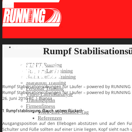
Menu
Lauftraining
Rumpf Stabilisation
START Running
Gruppen-Lauftraining
Halbmarathon Training
Marathon Training
Rumpf Stabilisationsübungen für Läufer – powered by RUNNIN
Personal Training
Rumpf Stabilisationsübungen für Läufer – powered by RUNNIN
Video-Laufstilanalyse
26. Juni 2010
RC | Bianca
Trainingsplan
Firmenfitness
1. Rumpfstabilisierung (Bauch, unterer Rücken)
Work-Life-Balance-Tag
Referenzen
Ausgangsposition auf den Ellebogen abstützen und auf den F
Schulter und Füße sollten auf einer Linie liegen, Kopf sieht nac