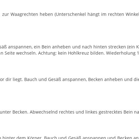
 zur Waagrechten heben (Unterschenkel hängt im rechten Winkel
äß anspannen, ein Bein anheben und nach hinten strecken (ein K
dann Seite wechseln. Achtung: kein Hohlkreuz bilden. Wiederholung 
vor dir liegt. Bauch und Gesäß anspannen, Becken anheben und die
e unter Becken. Abwechselnd rechtes und linkes gestrecktes Bein 
zen hinter dem Körper. Bauch und Gesäß anspannen und Becken an