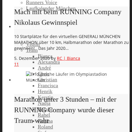
Runners Voice
Laufkalender München
Mach mit beim RUNNING Company
Nikolaus Gewinnspiel
Running Company
10 Startplätze für den virtuellen GENERALI MÜNCHEN
MARATHON über 10 km, Halbmarathon oder Marathon zu
Vision
gewinnen! Das Jahr 2020…
Team
Bianca
5. Dezember 2020
by
RC | Bianca
Alexandra
11
André
Chris
Christian
Francisca
Henrik
Kerstin
Marathon unter 3 Stunden – mit der
Nadja
Natalie
RUNNING Company wurde dieser
Rahel
Traum wahr
Regina
Roland