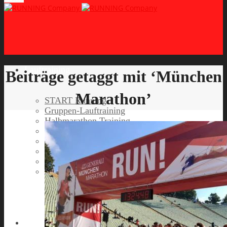
Lauftraining
Beiträge getaggt mit ‘München
Marathon’
START Running
Gruppen-Lauftraining
Halbmarathon Training
Marathon Training
Personal Training
Video-Laufstilanalyse
Trainingsplan
Firmenfitness
Work-Life-Balance-Tag
Referenzen
Laufreisen