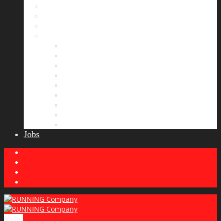
Bildergalerie
Partner
Presse
News
Allgemeines
Ergebnisticker
Laufreisen
Lauf-Tipps
Laufcamp
Laufsprüche
Wissenswertes
Lauftraining
Wettkampfbericht
Jobs
Menu