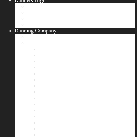
Runners High
Erfolgsgeschichten
Ergebnisticker
Runners Voice
Laufkalender München
Running Company
Vision
Team
Bianca
Alexandra
André
Chris
Christian
Francisca
Henrik
Kerstin
Nadja
Natalie
Rahel
Regina
Roland
Stefan
Tom