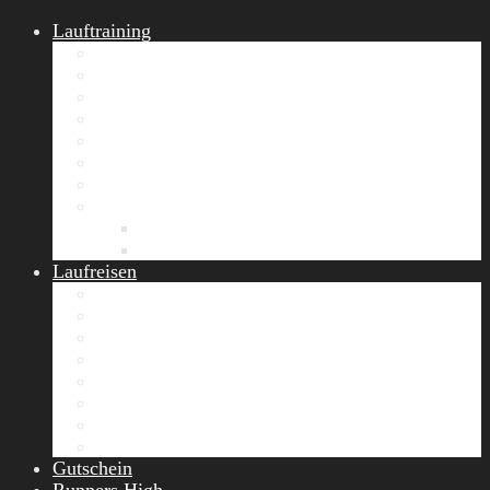
Lauftraining
START Running
Gruppen-Lauftraining
Halbmarathon Training
Marathon Training
Personal Training
Video-Laufstilanalyse
Trainingsplan
Firmenfitness
Work-Life-Balance-Tag
Referenzen
Laufreisen
Lanzarote Laufreise
Toskana Laufcamp
Allgäu Laufurlaub & Wellness
Seiser Alm Trailrunning Camp
Zermatt Marathon Laufreise
Höhentraining Laufreise Italien
Laufwochenende Italien
Chiemsee Laufcamp
Gutschein