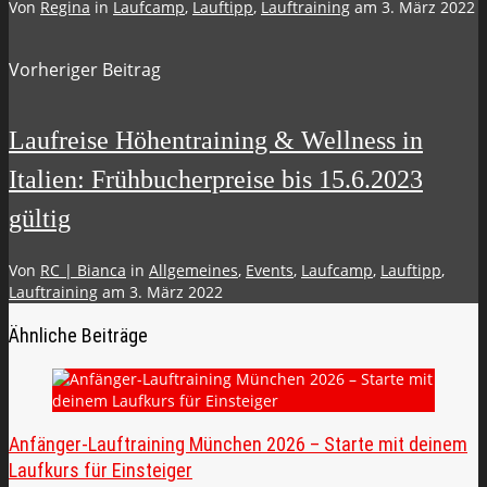
Von
Regina
in
Laufcamp
,
Lauftipp
,
Lauftraining
am
3. März 2022
Vorheriger Beitrag
Laufreise Höhentraining & Wellness in
Italien: Frühbucherpreise bis 15.6.2023
gültig
Von
RC | Bianca
in
Allgemeines
,
Events
,
Laufcamp
,
Lauftipp
,
Lauftraining
am
3. März 2022
Ähnliche Beiträge
Anfänger-Lauftraining München 2026 – Starte mit deinem
Laufkurs für Einsteiger