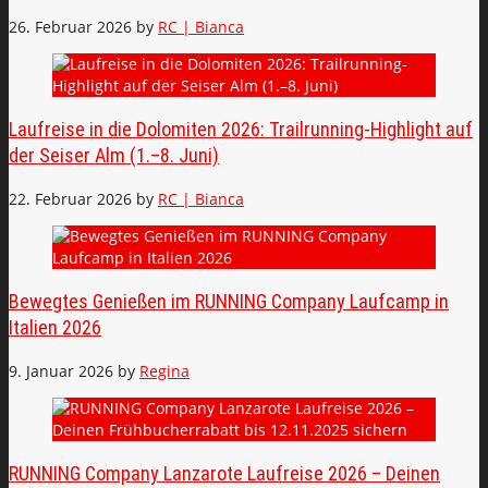
26. Februar 2026
by
RC | Bianca
Laufreise in die Dolomiten 2026: Trailrunning-Highlight auf
der Seiser Alm (1.–8. Juni)
22. Februar 2026
by
RC | Bianca
Bewegtes Genießen im RUNNING Company Laufcamp in
Italien 2026
9. Januar 2026
by
Regina
RUNNING Company Lanzarote Laufreise 2026 – Deinen