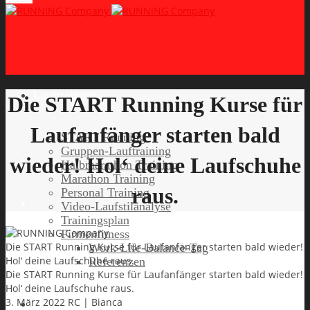
Lauftraining
Die START Running Kurse für
Laufanfänger starten bald
START Running
Gruppen-Lauftraining
wieder! Hol‘ deine Laufschuhe
Halbmarathon Training
Marathon Training
raus.
Personal Training
Video-Laufstilanalyse
Trainingsplan
Firmenfitness
Die START Running Kurse für Laufanfänger starten bald wieder!
Work-Life-Balance-Tag
Hol‘ deine Laufschuhe raus.
Referenzen
Die START Running Kurse für Laufanfänger starten bald wieder!
Hol‘ deine Laufschuhe raus.
3. März 2022
RC | Bianca
Laufreisen