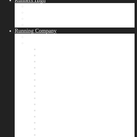
Runners High
Erfolgsgeschichten
Ergebnisticker
Runners Voice
Laufkalender München
Running Company
Vision
Team
Bianca
Alexandra
André
Chris
Christian
Francisca
Henrik
Kerstin
Nadja
Natalie
Rahel
Regina
Roland
Stefan
Tom