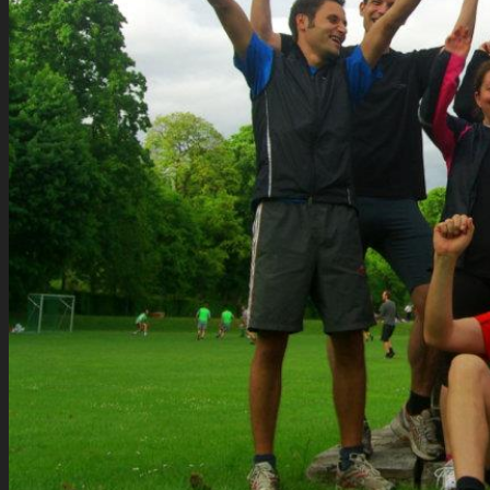
Runners Voice
Laufkalender München
Running Company
Vision
Team
Bianca
Alexandra
André
Chris
Christian
Francisca
Henrik
Kerstin
Nadja
Natalie
Rahel
Regina
Roland