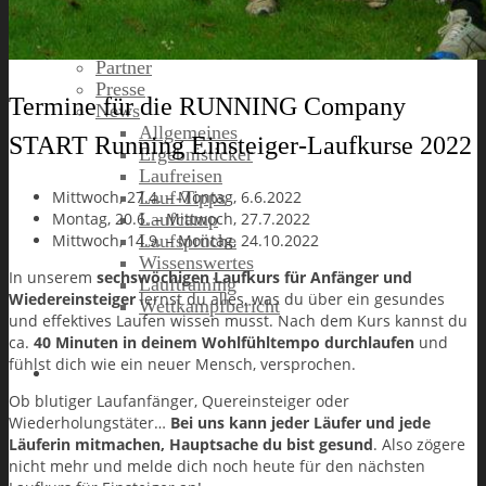
Stefan
Tom
Bildergalerie
Partner
Presse
Termine für die RUNNING Company
News
Allgemeines
START Running Einsteiger-Laufkurse 2022
Ergebnisticker
Laufreisen
Mittwoch, 27.4. – Montag, 6.6.2022
Lauf-Tipps
Montag, 20.6. – Mittwoch, 27.7.2022
Laufcamp
Mittwoch, 14.9. – Montag, 24.10.2022
Laufsprüche
Wissenswertes
In unserem
sechswöchigen Laufkurs für Anfänger und
Lauftraining
Wiedereinsteiger
lernst du alles, was du über ein gesundes
Wettkampfbericht
und effektives Laufen wissen musst. Nach dem Kurs kannst du
ca.
40 Minuten in deinem Wohlfühltempo durchlaufen
und
fühlst dich wie ein neuer Mensch, versprochen.
Jobs
Ob blutiger Laufanfänger, Quereinsteiger oder
Wiederholungstäter…
Bei uns kann jeder Läufer und jede
Läuferin mitmachen, Hauptsache du bist gesund
. Also zögere
nicht mehr und melde dich noch heute für den nächsten