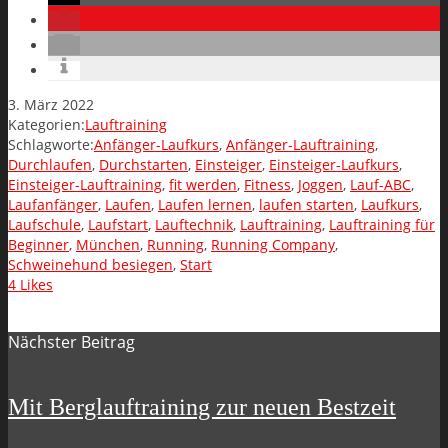
3. März 2022
Kategorien:
Lauftraining
Schlagworte:
Anfänger-Laufkurs
,
Anfänger-Lauftraining
,
Durchlaufen
,
Durchstarten
,
Einsteiger
,
Einsteiger-Laufkurs
,
Einsteiger-Lauftraining
,
fit werden
,
Fitness
,
Joggen
,
Lauf-ABC
,
Laufanfänger
,
Laufen
,
Laufen lernen
,
laufen starten
,
Laufkurs
,
Laufschule
,
Laufstart
,
Lauftechnik
,
Lauftraining
,
Lauftraining für
Beginner
,
München
,
Running
,
Running Company
,
Schweinehund besiegen
,
Start
4
Likes
Nächster Beitrag
Mit Berglauftraining zur neuen Bestzeit