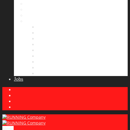
Bildergalerie
Partner
Presse
News
Allgemeines
Ergebnisticker
Laufreisen
Lauf-Tipps
Laufcamp
Laufsprüche
Wissenswertes
Lauftraining
Wettkampfbericht
Jobs
Menu