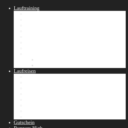
Lauftraining
START Running
Gruppen-Lauftraining
Halbmarathon Training
Marathon Training
Personal Training
Video-Laufstilanalyse
Trainingsplan
Firmenfitness
Work-Life-Balance-Tag
Referenzen
Laufreisen
Lanzarote Laufreise
Toskana Laufcamp
Allgäu Laufurlaub & Wellness
Seiser Alm Trailrunning Camp
Zermatt Marathon Laufreise
Höhentraining Laufreise Italien
Laufwochenende Italien
Chiemsee Laufcamp
Gutschein