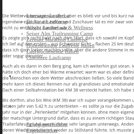
Lanzarote Laufreise
Die Wettervorhersage war übel, aber es blieb vor und bis kurz n
Toskana Laufcamp
irgendwie egal. Für die Helfer und Zuschauer tat es mir zwar von 
Allgäu Laufurlaub & Wellness
nicht zu enttäuscht darüber war.
Seiser Alm Trailrunning Camp
Es zeigte sich recht bald nach dem Start, dass ich sowohl im Kop
Zermatt Marathon Laufreise
Ich lief auf den ersten – aus Schweizer Sicht – flachen 25 km de
Höhentraining Laufreise Italien
dass ich doch locker machen sollte, aber die andere Stimme in me
Laufwochenende Italien
oder sogar darunter.
Chiemsee Laufcamp
Auch als es dann in den Berg ging, kam ich weiterhin gut voran.
hätte ich doch eher bei Wärme erwartet; warm war es aber defini
Gutschein
die Menschen von dem Wetter abschrecken ließen. So viele Bands
mehr kann ich dieses Rennen nur als grandioses und emotionales
Dach einer Seilbahnstation bei KM 38 versteckt hatten. Ich habe
Bis dorthin, also bis Wixi (KM 38) war ich super vorangekommen 
letzten Jahr von 5.42 h zu unterbieten – es sollte ja nur die Zuga
Runners High
Jahr nur in der „Perlenkette“ mitgehen können, ohne mein eigene
der matschige Untergrund dafür, dass es zu einem richtigen Stau 
Trailerfahrung und waren daher sehr langsam unterwegs. Andere
Erfolgsgeschichten
deren Wiedereinscheren wieder zu Stillstand führte. Ich musste 
Ergebnisticker