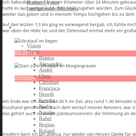
(ich habe dort oben für einen Kilometer über 24 Minuten gebraucht
Runners Voice
hatte es nur wenige Grad über Null) zugehen würden. Zum Glück 
Laufkalender München
wieder Gas geben und in meinem Tempo hochgehen bis zu dem ta
Auf den letzten 1,5 km ging es vorwiegend bergab, ich fühlte mi
Running Company
war oben die Hölle los und der Zieleinlauf einmal mehr ein großar
Vision
Team
DSC02014x
Bianca
Alexandra
André
Chris
DSC02009
Christian
Francisca
Henrik
Kerstin
Am Ende war ich nach 5:44.04 h im Ziel, also rund 1.30 Minuten
Nadja
Kusshand genommen. Nach dem Verlauf meines Rennens, war ich ab
Natalie
das gehört auch zu einem Jubiläumsrennen; die Stimmung an der 
Rahel
Regina
Roland
Insofern kann ich Dir, Bianca, nur wieder von Herzen Danke für 