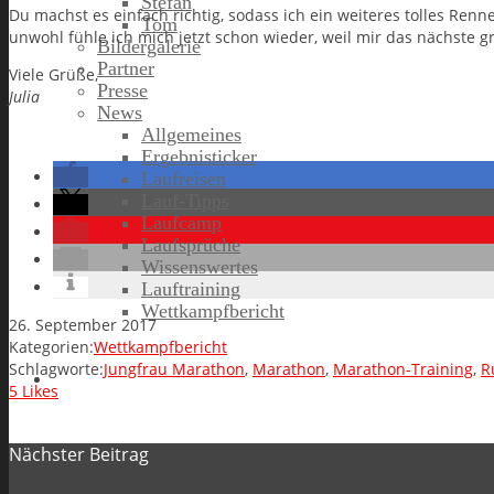
Stefan
Du machst es einfach richtig, sodass ich ein weiteres tolles Ren
Tom
unwohl fühle ich mich jetzt schon wieder, weil mir das nächste g
Bildergalerie
Partner
Viele Grüße,
Presse
Julia
News
Allgemeines
Ergebnisticker
Laufreisen
Lauf-Tipps
Laufcamp
Laufsprüche
Wissenswertes
Lauftraining
Wettkampfbericht
26. September 2017
Kategorien:
Wettkampfbericht
Schlagworte:
Jungfrau Marathon
,
Marathon
,
Marathon-Training
,
R
Jobs
5
Likes
Nächster Beitrag