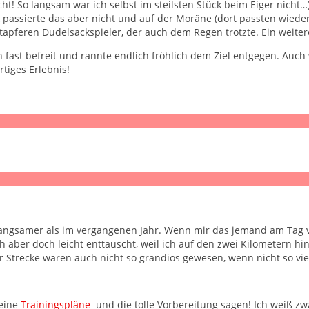
! So langsam war ich selbst im steilsten Stück beim Eiger nicht…),
passierte das aber nicht und auf der Moräne (dort passten wiede
pferen Dudelsackspieler, der auch dem Regen trotzte. Ein weite
ch fast befreit und rannte endlich fröhlich dem Ziel entgegen. Auc
tiges Erlebnis!
 langsamer als im vergangenen Jahr. Wenn mir das jemand am Tag v
er doch leicht enttäuscht, weil ich auf den zwei Kilometern hin
Strecke wären auch nicht so grandios gewesen, wenn nicht so vie
deine
Trainingspläne
und die tolle Vorbereitung sagen! Ich weiß zw