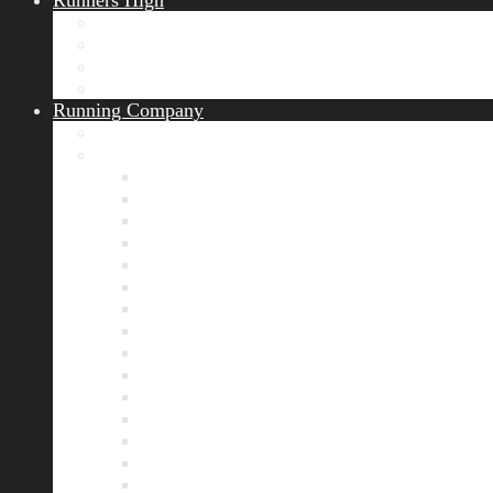
Runners High
Erfolgsgeschichten
Ergebnisticker
Runners Voice
Laufkalender München
Running Company
Vision
Team
Bianca
Alexandra
André
Chris
Christian
Francisca
Henrik
Kerstin
Nadja
Natalie
Rahel
Regina
Roland
Stefan
Tom