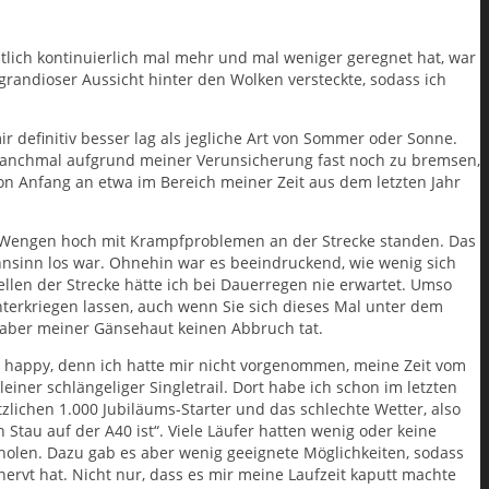
tlich kontinuierlich mal mehr und mal weniger geregnet hat, war
 grandioser Aussicht hinter den Wolken versteckte, sodass ich
r definitiv besser lag als jegliche Art von Sommer oder Sonne.
ich manchmal aufgrund meiner Verunsicherung fast noch zu bremsen,
von Anfang an etwa im Bereich meiner Zeit aus dem letzten Jahr
ach Wengen hoch mit Krampfproblemen an der Strecke standen. Das
ahnsinn los war. Ohnehin war es beeindruckend, wie wenig sich
len der Strecke hätte ich bei Dauerregen nie erwartet. Umso
terkriegen lassen, auch wenn Sie sich dieses Mal unter dem
s aber meiner Gänsehaut keinen Abbruch tat.
per happy, denn ich hatte mir nicht vorgenommen, meine Zeit vom
leiner schlängeliger Singletrail. Dort habe ich schon im letzten
lichen 1.000 Jubiläums-Starter und das schlechte Wetter, also
 Stau auf der A40 ist“. Viele Läufer hatten wenig oder keine
olen. Dazu gab es aber wenig geeignete Möglichkeiten, sodass
rvt hat. Nicht nur, dass es mir meine Laufzeit kaputt machte