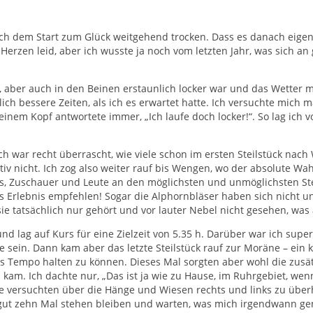
ach dem Start zum Glück weitgehend trocken. Dass es danach eigen
Herzen leid, aber ich wusste ja noch vom letzten Jahr, was sich an
f, aber auch in den Beinen erstaunlich locker war und das Wetter mi
utlich bessere Zeiten, als ich es erwartet hatte. Ich versuchte m
inem Kopf antwortete immer, „Ich laufe doch locker!“. So lag ich 
 Ich war recht überrascht, wie viele schon im ersten Steilstück n
tiv nicht. Ich zog also weiter rauf bis Wengen, wo der absolute W
, Zuschauer und Leute an den möglichsten und unmöglichsten Stel
 Erlebnis empfehlen! Sogar die Alphornbläser haben sich nicht un
 sie tatsächlich nur gehört und vor lauter Nebel nicht gesehen, wa
und lag auf Kurs für eine Zielzeit von 5.35 h. Darüber war ich su
be sein. Dann kam aber das letzte Steilstück rauf zur Moräne – ein k
s Tempo halten zu können. Dieses Mal sorgten aber wohl die zusätz
kam. Ich dachte nur, „Das ist ja wie zu Hause, im Ruhrgebiet, wenn
 versuchten über die Hänge und Wiesen rechts und links zu überh
gut zehn Mal stehen bleiben und warten, was mich irgendwann gene