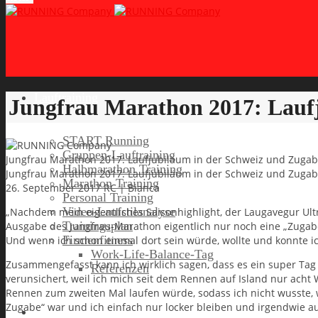
Lauftraining
Jungfrau Marathon 2017: Laufj
START Running
Gruppen-Lauftraining
Jungfrau Marathon 2017: Laufjubiläum in der Schweiz und Zugabe
Halbmarathon Training
Jungfrau Marathon 2017: Laufjubiläum in der Schweiz und Zugabe
Marathon Training
26. September 2017
RC | Bianca
Personal Training
Video-Laufstilanalyse
„Nachdem mein eigentliches Saisonhighlight, der Laugavegur Ult
Trainingsplan
Ausgabe des Jungfrau-Marathon eigentlich nur noch eine „Zugabe“
Firmenfitness
Und wenn ich schon einmal dort sein würde, wollte und konnte ic
Work-Life-Balance-Tag
Zusammengefasst kann ich wirklich sagen, dass es ein super Tag
Referenzen
verunsichert, weil ich mich seit dem Rennen auf Island nur acht 
Rennen zum zweiten Mal laufen würde, sodass ich nicht wusste, 
Zugabe“ war und ich einfach nur locker bleiben und irgendwie a
Laufreisen