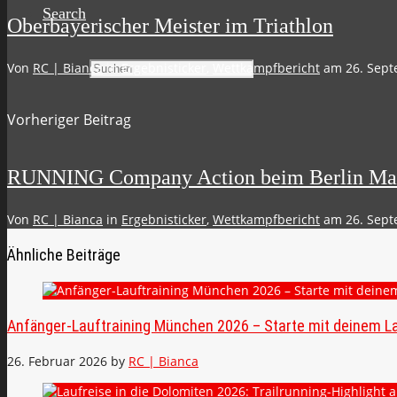
Search
Oberbayerischer Meister im Triathlon
Suchen
Von
RC | Bianca
in
Ergebnisticker
,
Wettkampfbericht
am
26. Sep
Vorheriger Beitrag
RUNNING Company Action beim Berlin Ma
Von
RC | Bianca
in
Ergebnisticker
,
Wettkampfbericht
am
26. Sep
Ähnliche Beiträge
Anfänger-Lauftraining München 2026 – Starte mit deinem La
26. Februar 2026
by
RC | Bianca