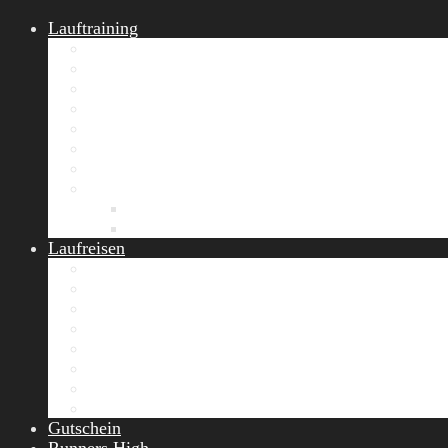
Lauftraining
START Running
Gruppen-Lauftraining
Halbmarathon Training
Marathon Training
Personal Training
Video-Laufstilanalyse
Trainingsplan
Firmenfitness
Work-Life-Balance-Tag
Referenzen
Laufreisen
Lanzarote Laufreise
Toskana Laufcamp
Allgäu Laufurlaub & Wellness
Seiser Alm Trailrunning Camp
Zermatt Marathon Laufreise
Höhentraining Laufreise Italien
Laufwochenende Italien
Chiemsee Laufcamp
Gutschein