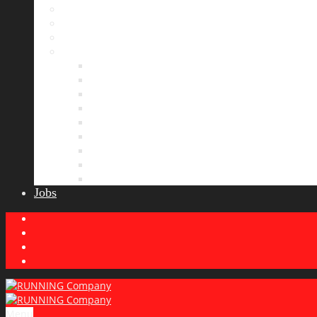
Bildergalerie
Partner
Presse
News
Allgemeines
Ergebnisticker
Laufreisen
Lauf-Tipps
Laufcamp
Laufsprüche
Wissenswertes
Lauftraining
Wettkampfbericht
Jobs
Menu