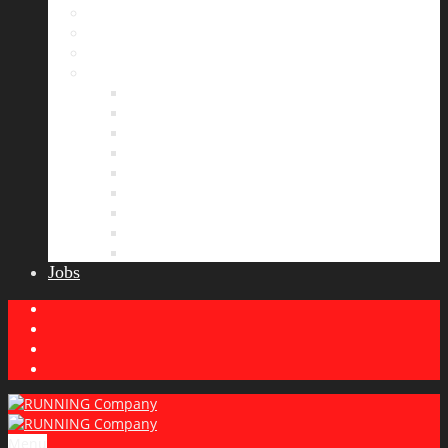
Bildergalerie
Partner
Presse
News
Allgemeines
Ergebnisticker
Laufreisen
Lauf-Tipps
Laufcamp
Laufsprüche
Wissenswertes
Lauftraining
Wettkampfbericht
Jobs
Menu