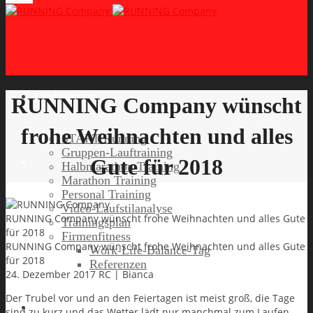
Lauftraining
RUNNING Company wünscht
frohe Weihnachten und alles
START Running
Gruppen-Lauftraining
Gute für 2018
Halbmarathon Training
Marathon Training
Personal Training
Video-Laufstilanalyse
RUNNING Company wünscht frohe Weihnachten und alles Gute
Trainingsplan
für 2018
Firmenfitness
RUNNING Company wünscht frohe Weihnachten und alles Gute
Work-Life-Balance-Tag
für 2018
Referenzen
24. Dezember 2017
RC | Bianca
Der Trubel vor und an den Feiertagen ist meist groß, die Tage
Laufreisen
sind zu kurz und das Wetter lädt nur manchmal zum Laufen