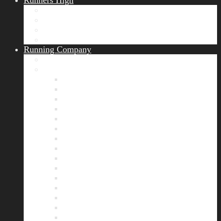
Runners High
Erfolgsgeschichten
Ergebnisticker
Runners Voice
Laufkalender München
Running Company
Vision
Team
Bianca
Alexandra
André
Chris
Christian
Francisca
Henrik
Kerstin
Nadja
Natalie
Rahel
Regina
Roland
Stefan
Tom