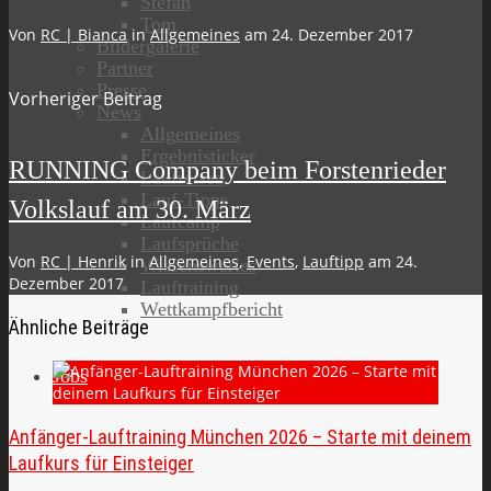
Stefan
Tom
Von
RC | Bianca
in
Allgemeines
am
24. Dezember 2017
Bildergalerie
Partner
Presse
Vorheriger Beitrag
News
Allgemeines
Ergebnisticker
RUNNING Company beim Forstenrieder
Laufreisen
Lauf-Tipps
Volkslauf am 30. März
Laufcamp
Laufsprüche
Von
RC | Henrik
in
Allgemeines
,
Events
,
Lauftipp
am
24.
Wissenswertes
Dezember 2017
Lauftraining
Wettkampfbericht
Ähnliche Beiträge
Jobs
Anfänger-Lauftraining München 2026 – Starte mit deinem
Laufkurs für Einsteiger