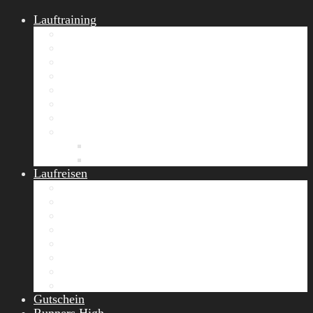
Lauftraining
START Running
Gruppen-Lauftraining
Halbmarathon Training
Marathon Training
Personal Training
Video-Laufstilanalyse
Trainingsplan
Firmenfitness
Work-Life-Balance-Tag
Referenzen
Laufreisen
Lanzarote Laufreise
Toskana Laufcamp
Allgäu Laufurlaub & Wellness
Seiser Alm Trailrunning Camp
Zermatt Marathon Laufreise
Höhentraining Laufreise Italien
Laufwochenende Italien
Chiemsee Laufcamp
Gutschein