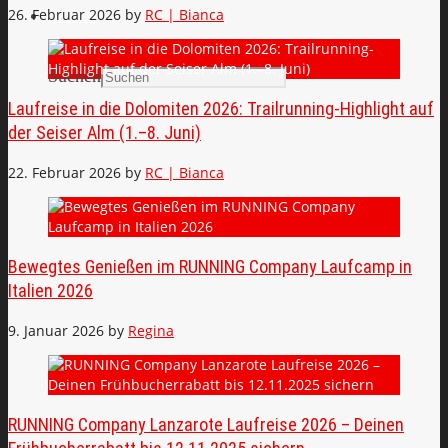
26. Februar 2026
by
RC | Bianca
Search
Suchen
Laufreise in die Dolomiten 2026: Trailrunning-Highlight auf
der Seiser Alm (1.–8. Juni)
22. Februar 2026
by
RC | Bianca
Bewegtes Genießen im RUNNING Company Laufcamp in
Italien 2026
9. Januar 2026
by
Regina
RUNNING Company Lanzarote Laufreise 2026 – Deinen