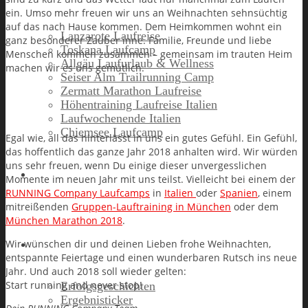
ein. Umso mehr freuen wir uns an Weihnachten sehnsüchtig
auf das nach Hause kommen. Dem Heimkommen wohnt ein
Lanzarote Laufreise
ganz besonderer Zauber inne. Familie, Freunde und liebe
Toskana Laufcamp
Menschen kommen zusammen – gemeinsam im trauten Heim
Allgäu Laufurlaub & Wellness
machen wir es uns gemütlich.
Seiser Alm Trailrunning Camp
Zermatt Marathon Laufreise
Höhentraining Laufreise Italien
Laufwochenende Italien
Chiemsee Laufcamp
Egal wie, all das hinterlässt in uns ein gutes Gefühl. Ein Gefühl,
das hoffentlich das ganze Jahr 2018 anhalten wird. Wir würden
uns sehr freuen, wenn Du einige dieser unvergesslichen
Gutschein
Momente im neuen Jahr mit uns teilst. Vielleicht bei einem der
RUNNING Company Laufcamps
in
Italien
oder
Spanien
, einem
mitreißenden
Gruppen-Lauftraining in München
oder dem
München Marathon 2018
.
Wir wünschen dir und deinen Lieben frohe Weihnachten,
Runners High
entspannte Feiertage und einen wunderbaren Rutsch ins neue
Jahr. Und auch 2018 soll wieder gelten:
Start running and never stop!
Erfolgsgeschichten
Ergebnisticker