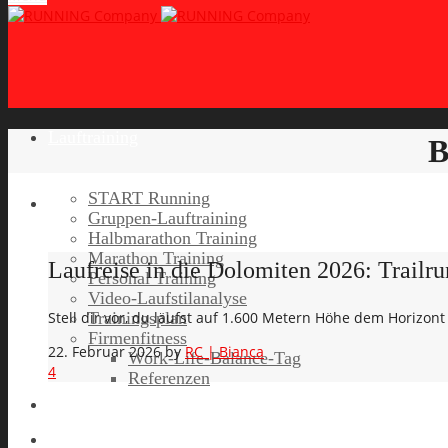
Lauftraining
B
START Running
Gruppen-Lauftraining
Halbmarathon Training
Marathon Training
Laufreise in die Dolomiten 2026: Trailru
Personal Training
Video-Laufstilanalyse
Trainingsplan
Stell dir vor, du läufst auf 1.600 Metern Höhe dem Horiz
Firmenfitness
22. Februar 2026
by
RC | Bianca
Work-Life-Balance-Tag
4
Referenzen
Laufreisen