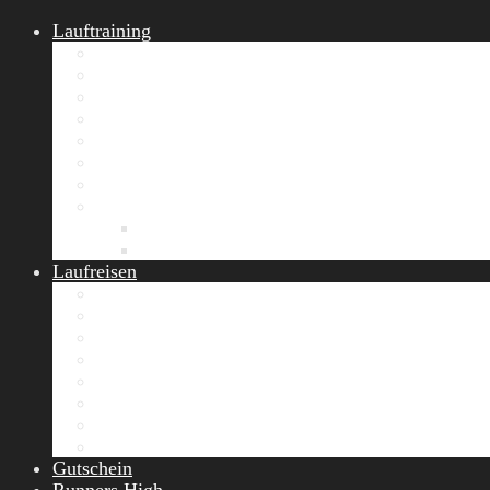
Lauftraining
START Running
Gruppen-Lauftraining
Halbmarathon Training
Marathon Training
Personal Training
Video-Laufstilanalyse
Trainingsplan
Firmenfitness
Work-Life-Balance-Tag
Referenzen
Laufreisen
Lanzarote Laufreise
Toskana Laufcamp
Allgäu Laufurlaub & Wellness
Seiser Alm Trailrunning Camp
Zermatt Marathon Laufreise
Höhentraining Laufreise Italien
Laufwochenende Italien
Chiemsee Laufcamp
Gutschein