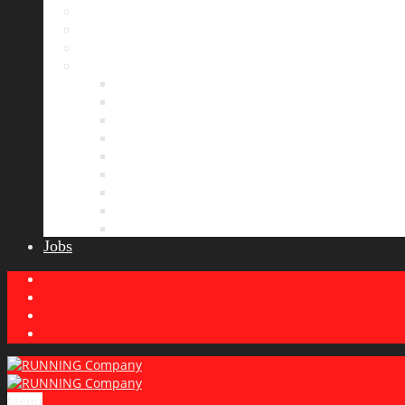
Bildergalerie
Partner
Presse
News
Allgemeines
Ergebnisticker
Laufreisen
Lauf-Tipps
Laufcamp
Laufsprüche
Wissenswertes
Lauftraining
Wettkampfbericht
Jobs
Menu