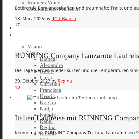
Runners Voice
Betörende Berglandschaften und traumhafte Trails, und au
Laufkalender München
18. März 2025
by
RC | Bianca
17
Running Company
Vision
Team
RUNNING Company Lanzarote Laufreise 2
Bianca
Alexandra
Die Tage werden wieder kürzer und die Temperaturen sinke
André
Chris
30. Oktober 2023
by
Regina
Christian
10
Francisca
Henrik
Kerstin
Nadja
Natalie
Italien Laufreise mit RUNNING Company 
Rahel
Regina
Komm mit ins RUNNING Company Toskana Laufcamp von 9.4.-
Roland