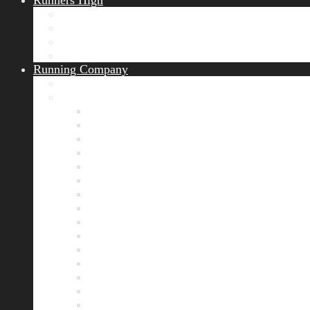
Runners High
Erfolgsgeschichten
Ergebnisticker
Runners Voice
Laufkalender München
Running Company
Vision
Team
Bianca
Alexandra
André
Chris
Christian
Francisca
Henrik
Kerstin
Nadja
Natalie
Rahel
Regina
Roland
Stefan
Tom