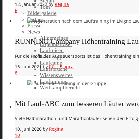
Stefan
12. Januar 2022
by
Regina
Tom
6
Bildergalerie
Partner
Presse
News
Allgemeines
RUNNING Company Höhentraining Laufreis
Ergebnisticker
Laufreisen
Für die Profis des Ausdauersports ist das Höhentraining ei
Lauf-Tipps
Laufcamp
16. Juni 2021
by
RC | Bianca
Laufsprüche
8
Wissenswertes
Lauftraining
Wettkampfbericht
Mit Lauf-ABC zum besseren Läufer wer
Jobs
Viele Halbmarathon- und Marathonläufer sehen den Erfolg i
10. Juni 2020
by
Regina
10