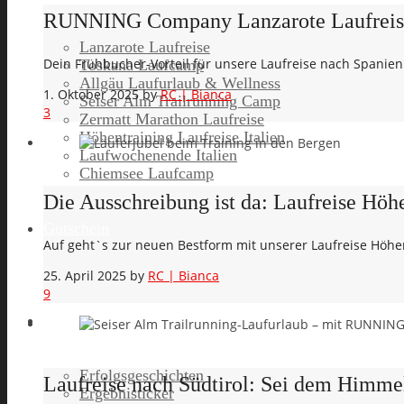
RUNNING Company Lanzarote Laufreise 2
Lanzarote Laufreise
Dein Frühbucher-Vorteil für unsere Laufreise nach Spanie
Toskana Laufcamp
Allgäu Laufurlaub & Wellness
1. Oktober 2025
by
RC | Bianca
Seiser Alm Trailrunning Camp
3
Zermatt Marathon Laufreise
Höhentraining Laufreise Italien
Laufwochenende Italien
Chiemsee Laufcamp
Die Ausschreibung ist da: Laufreise Höhe
Gutschein
Auf geht`s zur neuen Bestform mit unserer Laufreise Höhen
25. April 2025
by
RC | Bianca
9
Runners High
Erfolgsgeschichten
Laufreise nach Südtirol: Sei dem Himmel
Ergebnisticker